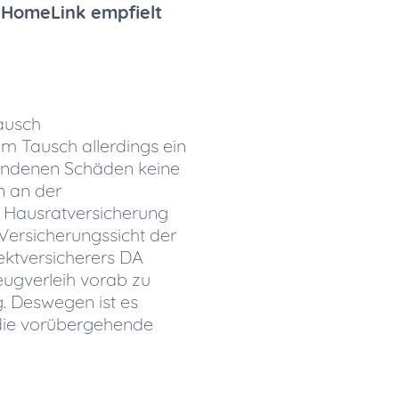
 HomeLink empfielt
tausch
im Tausch allerdings ein
tandenen Schäden keine
n an der
e Hausratversicherung
 Versicherungssicht der
ektversicherers DA
eugverleih vorab zu
g. Deswegen ist es
 die vorübergehende