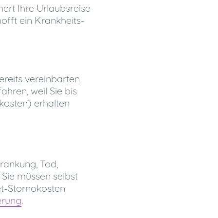
ert Ihre Urlaubsreise
hofft ein Krankheits-
reits vereinbarten
hren, weil Sie bis
kosten) erhalten
rkrankung, Tod,
Sie müssen selbst
et-Stornokosten
erung
.