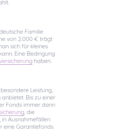
hlt.
ddeutsche Familie
he von 2.000 € trägt
an sich für kleines
kann. Eine Bedingung
sversicherung
haben.
 besondere Leistung,
nbietet. Bis zu einer
ser Fonds immer dann
rsicherung
, die
, in Ausnahmefällen
r eine Garantiefonds