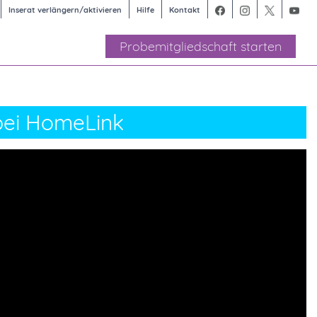
Inserat verlängern/aktivieren
Hilfe
Kontakt
Probemitgliedschaft starten
 bei HomeLink