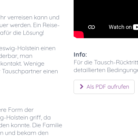
ehr verreisen kann und
uer werden. Ein Reise-
dafür die Lösung!
leswig-Holstein einen
Info:
underbar, man
Für die Tausch-Rücktri
lkontakt. Wenige
detaillierten Bedingun
r Tauschpartner einen
Als PDF aufrufen
ere Form der
g-Holstein griff, da
en konnte. Die Familie
eten und bekam den