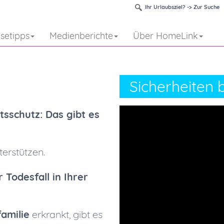
Ihr Urlaubsziel? -> Zur Suche
isetipps
Medienberichte
Über HomeLink
Sicherheiten
tsschutz: Das gibt es
terstützen.
 Todesfall in Ihrer
amilie
erkrankt, gibt es