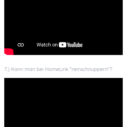
7.) Kann man bei HomeLink "reinschnuppern"?