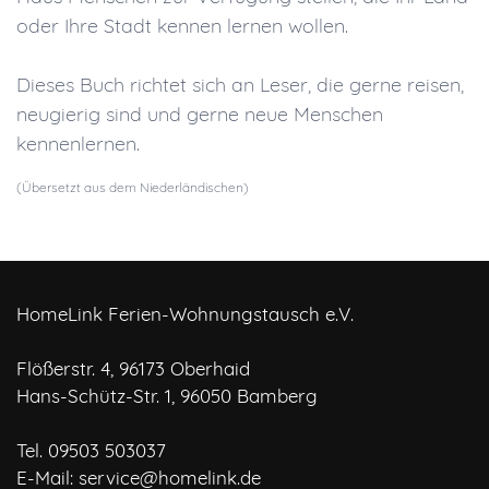
oder Ihre Stadt kennen lernen wollen.
Dieses Buch richtet sich an Leser, die gerne reisen,
neugierig sind und gerne neue Menschen
kennenlernen.
(Übersetzt aus dem Niederländischen)
HomeLink Ferien-Wohnungstausch e.V.
Flößerstr. 4, 96173 Oberhaid
Hans-Schütz-Str. 1, 96050 Bamberg
Tel. 09503 503037
E-Mail:
service@homelink.de