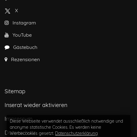
X
Instagram
YouTube
Gästebuch
Rezensionen
Sitemap
Inserat wieder aktivieren
Impressum
Diese Webseite verwendet ausschließlich notwendige und
anonyme statistische Cookies. Es werden keine
Datenschutz
Werbecookies gesetzt.
Datenschutzerklärung