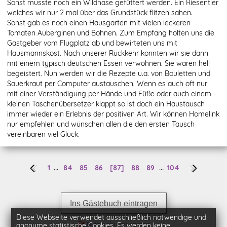
Sonst musste noch ein Wildhase gefüttert werden. Ein Riesentier
welches wir nur 2 mal über das Grundstück flitzen sahen.
Sonst gab es noch einen Hausgarten mit vielen leckeren
Tomaten Auberginen und Bohnen. Zum Empfang holten uns die
Gastgeber vom Flugplatz ab und bewirteten uns mit
Hausmannskost. Nach unserer Rückkehr konnten wir sie dann
mit einem typisch deutschen Essen verwöhnen. Sie waren hell
begeistert. Nun werden wir die Rezepte u.a. von Bouletten und
Sauerkraut per Computer austauschen. Wenn es auch oft nur
mit einer Verständigung per Hände und Füße oder auch einem
kleinen Taschenübersetzer klappt so ist doch ein Haustausch
immer wieder ein Erlebnis der positiven Art. Wir können Homelink
nur empfehlen und wünschen allen die den ersten Tausch
vereinbaren viel Glück.
...
...
1
84
85
86
[87]
88
89
104
Ins Gästebuch eintragen
Diese Webseite verwendet ausschließlich notwendige und
Datenschutzerklärung
anonyme statistische Cookies. Es werden keine