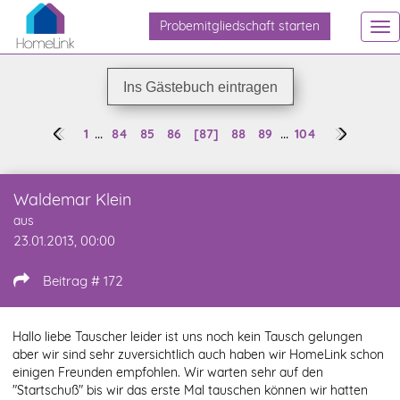
Probemitgliedschaft starten
To
na
Ins Gästebuch eintragen
...
...
1
84
85
86
[87]
88
89
104
Waldemar Klein
aus
23.01.2013, 00:00
Beitrag # 172
Hallo liebe Tauscher leider ist uns noch kein Tausch gelungen
aber wir sind sehr zuversichtlich auch haben wir HomeLink schon
einigen Freunden empfohlen. Wir warten sehr auf den
"Startschuß" bis wir das erste Mal tauschen können wir hatten