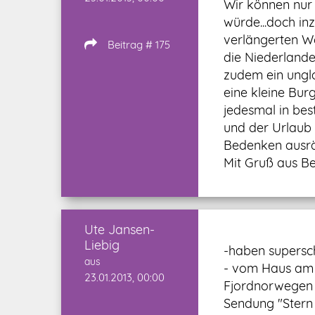
Wir können nur
würde...doch in
verlängerten W
Beitrag # 175
die Niederlande
zudem ein ungla
eine kleine Bu
jedesmal in bes
und der Urlaub
Bedenken ausr
Mit Gruß aus Be
Ute Jansen-
Liebig
-haben supersc
aus
- vom Haus am R
23.01.2013, 00:00
Fjordnorwegen b
Sendung "Stern