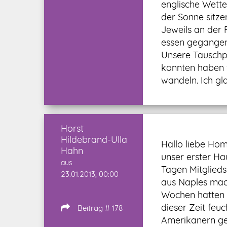
englische Wett
der Sonne sitze
Jeweils an der
essen gegangen 
Unsere Tauschpa
konnten haben v
wandeln. Ich gl
Horst
Hildebrand-Ulla
Hallo liebe Hom
Hahn
unser erster Ha
aus
Tagen Mitglieds
23.01.2013, 00:00
aus Naples mach
Wochen hatten w
dieser Zeit fe
Beitrag # 178
Amerikanern ge