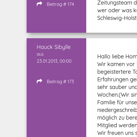
Zeitungsteam d
Beitrag # 174
wer oder was k
Schleswig-Hols
Hauck Sibylle
aus
Hallo liebe Hom
23.01.2013, 00:00
Wir kamen vor 
begeistertere T
Erfahrungen ge
Beitrag # 173
sehr sauber un
Wochen.(Wir si
Familie für uns
niedergeschreib
möglich zu bere
Mitglied werden
Wir freuen uns 