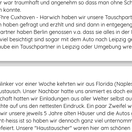
er war traumhaft und angenehm so dass man ohne Sch
n konnte.
 Fhre Cuxhaven - Harwich haben wir unsere Tauschpa
haben gefragt und erzhlt und sind dann in entgegeng
rtner haben Berlin genossen v.a. dass sie alles in der
iel besichtigt sind sogar mit dem Auto nach Leipzig 
aube ein Tauschpartner in Leipzig oder Umgebung wre
linker vor einer Woche kehrten wir aus Florida (Naple
ustausch. Unser Nachbar hatte uns animiert es doch ei
chaft hatten wir Einladungen aus aller Welter selbst 
te auf uns den nettesten Eindruck. Ein paar Zweifel wa
ir unsere jeweils 5 Jahre alten Häuser und die Autos 
ucht-heiss ist so haben wir dennoch ganz viel untern
feiert. Unsere "Haustauscher" waren hier am schönen 