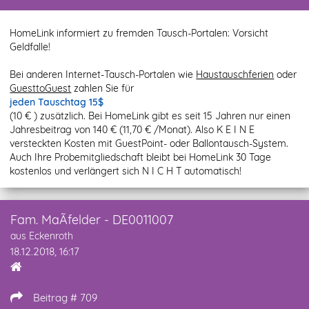
HomeLink informiert zu fremden Tausch-Portalen: Vorsicht
Geldfalle!
Bei anderen Internet-Tausch-Portalen wie
Haustauschferien
oder
GuesttoGuest
zahlen Sie für
jeden Tauschtag 15$
(10 € ) zusätzlich. Bei HomeLink gibt es seit 15 Jahren nur einen
Jahresbeitrag von 140 € (11,70 € /Monat). Also K E I N E
versteckten Kosten mit GuestPoint- oder Ballontausch-System.
Auch Ihre Probemitgliedschaft bleibt bei HomeLink 30 Tage
kostenlos und verlängert sich N I C H T automatisch!
Fam. MaÃfelder - DE0011007
aus Eckenroth
18.12.2018, 16:17
Beitrag # 709