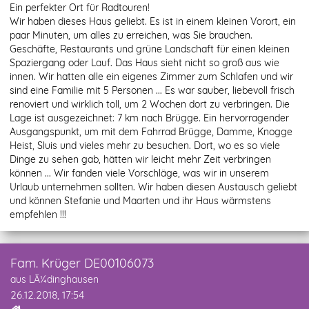
Ein perfekter Ort für Radtouren!
Wir haben dieses Haus geliebt. Es ist in einem kleinen Vorort, ein
paar Minuten, um alles zu erreichen, was Sie brauchen.
Geschäfte, Restaurants und grüne Landschaft für einen kleinen
Spaziergang oder Lauf. Das Haus sieht nicht so groß aus wie
innen. Wir hatten alle ein eigenes Zimmer zum Schlafen und wir
sind eine Familie mit 5 Personen ... Es war sauber, liebevoll frisch
renoviert und wirklich toll, um 2 Wochen dort zu verbringen. Die
Lage ist ausgezeichnet: 7 km nach Brügge. Ein hervorragender
Ausgangspunkt, um mit dem Fahrrad Brügge, Damme, Knogge
Heist, Sluis und vieles mehr zu besuchen. Dort, wo es so viele
Dinge zu sehen gab, hätten wir leicht mehr Zeit verbringen
können ... Wir fanden viele Vorschläge, was wir in unserem
Urlaub unternehmen sollten. Wir haben diesen Austausch geliebt
und können Stefanie und Maarten und ihr Haus wärmstens
empfehlen !!!
Fam. Krüger DE00106073
aus LÃ¼dinghausen
26.12.2018, 17:54