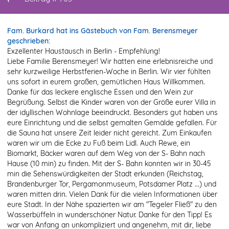
Fam. Burkard hat ins Gästebuch von Fam. Berensmeyer
geschrieben:
Exzellenter Haustausch in Berlin - Empfehlung!
Liebe Familie Berensmeyer! Wir hatten eine erlebnisreiche und
sehr kurzweilige Herbstferien-Woche in Berlin. Wir vier fühlten
uns sofort in eurem großen, gemütlichen Haus Willkommen.
Danke für das leckere englische Essen und den Wein zur
Begrüßung. Selbst die Kinder waren von der Größe eurer Villa in
der idyllischen Wohnlage beeindruckt. Besonders gut haben uns
eure Einrichtung und die selbst gemalten Gemälde gefallen. Für
die Sauna hat unsere Zeit leider nicht gereicht. Zum Einkaufen
waren wir um die Ecke zu Fuß beim Lidl. Auch Rewe, ein
Biomarkt, Bäcker waren auf dem Weg von der S- Bahn nach
Hause (10 min) zu finden. Mit der S- Bahn konnten wir in 30-45
min die Sehenswürdigkeiten der Stadt erkunden (Reichstag,
Brandenburger Tor, Pergamonmuseum, Potsdamer Platz ...) und
waren mitten drin. Vielen Dank für die vielen Informationen über
eure Stadt. In der Nähe spazierten wir am "Tegeler Fließ" zu den
Wasserbüffeln in wunderschöner Natur. Danke für den Tipp! Es
war von Anfang an unkompliziert und angenehm, mit dir, liebe