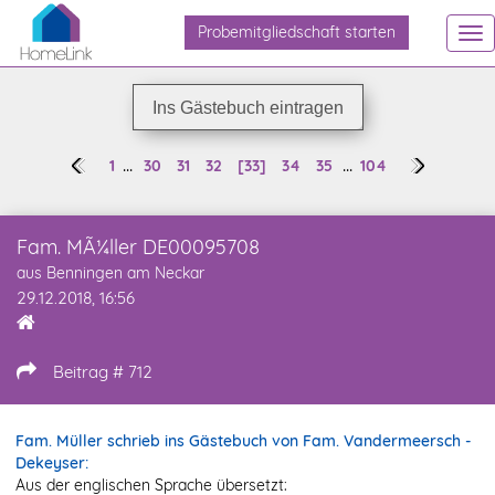
Probemitgliedschaft starten
To
na
Ins Gästebuch eintragen
...
...
1
30
31
32
[33]
34
35
104
Fam. MÃ¼ller DE00095708
aus Benningen am Neckar
29.12.2018, 16:56
Beitrag # 712
Fam. Müller schrieb ins Gästebuch von Fam. Vandermeersch -
Dekeyser:
Aus der englischen Sprache übersetzt: