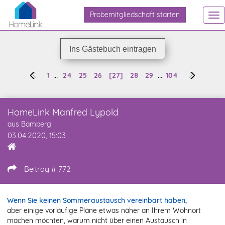
Probemitgliedschaft starten
To
na
Ins Gästebuch eintragen
...
...
1
24
25
26
[27]
28
29
104
HomeLink Manfred Lypold
aus Bamberg
03.04.2020, 15:03
Beitrag # 772
Wenn Sie keinen Sommeraustausch vereinbart haben,
aber einige vorläufige Pläne etwas näher an Ihrem Wohnort
machen möchten, warum nicht über einen Austausch in