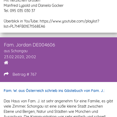
Mit herzlichen Grüßen
Manfred Lypold und Daniela Gocker
Tel. 095 035 030 37
Überblick in YouTube: https://www.youtube.com/playlist?
list=PL714FB01E71568EA6
Fam. Jordan DE004606
aus Schongau
23.02.2020, 20:02
Beitrag # 767
Fam. W. aus Österreich schrieb ins Gästebuch von Fam. J.:
Das Haus von Fam. J. ist sehr angenehm für eine Familie, es gibt
viele Zimmer. Schongau ist eine süße kleine Stadt zwischen
Ebene und Bergen, Natur und Städten wie München und
Ausgsburg. Die Kommunikation war sehr einfach und schnell.