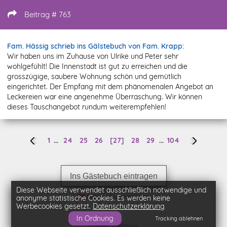
Beitrag # 763
Fam. Hässig schrieb ins Gälstebuch von Fam. Krapp:
Wir haben uns im Zuhause von Ulrike und Peter sehr
wohlgefühlt! Die Innenstadt ist gut zu erreichen und die
grosszügige, saubere Wohnung schön und gemütlich
eingerichtet. Der Empfang mit dem phänomenalen Angebot an
Leckereien war eine angenehme Überraschung. Wir können
dieses Tauschangebot rundum weiterempfehlen!
...
...
1
24
25
26
[27]
28
29
104
Ins Gästebuch eintragen
Diese Webseite verwendet ausschließlich notwendige und
Datenschutzerklärung
anonyme statistische Cookies. Es werden keine
Werbecookies gesetzt.
Datenschutzerklärung
In Ordnung
Tracking ablehnen
myPHP Guestbook