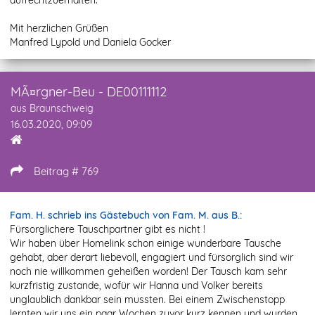
Mit herzlichen Grüßen
Manfred Lypold und Daniela Gocker
MÃ¤rgner-Beu - DE00111112
aus Braunschweig
16.03.2020, 09:09
Beitrag # 769
Fam. H. schrieb ins Gästebuch von Fam. M. aus B.:
Fürsorglichere Tauschpartner gibt es nicht !
Wir haben über Homelink schon einige wunderbare Tausche
gehabt, aber derart liebevoll, engagiert und fürsorglich sind wir
noch nie willkommen geheißen worden! Der Tausch kam sehr
kurzfristig zustande, wofür wir Hanna und Volker bereits
unglaublich dankbar sein mussten. Bei einem Zwischenstopp
lernten wir uns ein paar Wochen zuvor kurz kennen und wurden